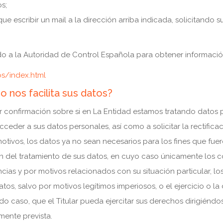
s;
ue escribir un mail a la dirección arriba indicada, solicitando 
ado a la Autoridad de Control Española para obtener informaci
s/index.html
 nos facilita sus datos?
 confirmación sobre si en La Entidad estamos tratando datos p
ceder a sus datos personales, así como a solicitar la rectifica
 motivos, los datos ya no sean necesarios para los fines que fu
ción del tratamiento de sus datos, en cuyo caso únicamente los 
ias y por motivos relacionados con su situación particular, l
datos, salvo por motivos legítimos imperiosos, o el ejercicio o l
o caso, que el Titular pueda ejercitar sus derechos dirigiéndose
mente prevista.