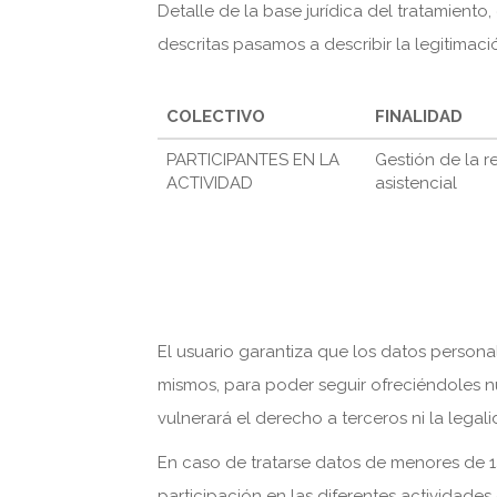
Detalle de la base jurídica del tratamiento, 
descritas pasamos a describir la legitimaci
COLECTIVO
FINALIDAD
PARTICIPANTES EN LA
Gestión de la r
ACTIVIDAD
asistencial
El usuario garantiza que los datos persona
mismos, para poder seguir ofreciéndoles nu
vulnerará el derecho a terceros ni la legal
En caso de tratarse datos de menores de 14
participación en las diferentes actividades