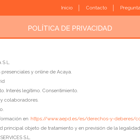
Inicio
Contacto
Pregunta
POLÍTICA DE PRIVACIDAD
S L.
s presenciales y online de Acaya.
id
. Interés legítimo. Consentimiento.
 y colaboradores.
o.
formación en
https://www.aepd.es/es/derechos-y-deberes/c
 principal objeto de tratamiento y en previsión de la legalidad
SERVICES S.L.