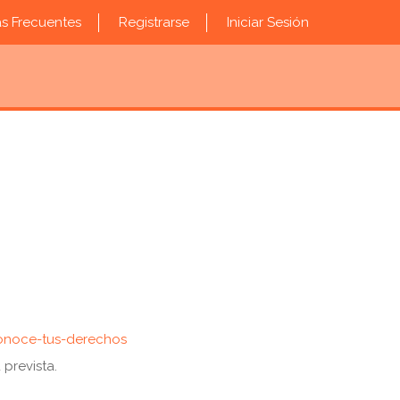
s Frecuentes
Registrarse
Iniciar Sesión
onoce-tus-derechos
 prevista.