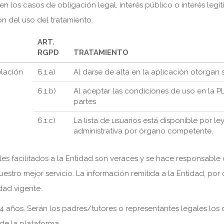
en los casos de obligación legal, interés público o interés legít
ón del uso del tratamiento.
ART.
RGPD
TRATAMIENTO
elación
6.1.a)
Al darse de alta en la aplicación otorgan
6.1.b)
Al aceptar las condiciones de uso en la 
partes
6.1.c)
La lista de usuarios está disponible por l
administrativa por órgano competente.
les facilitados a la Entidad son veraces y se hace responsable
estro mejor servicio. La información remitida a la Entidad, por
idad vigente.
 años. Serán los padres/tutores o representantes legales los q
 de la plataforma.